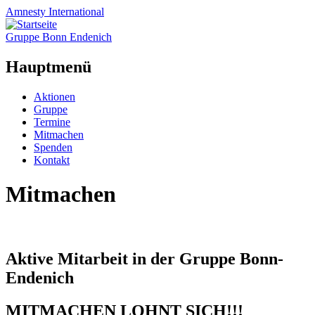
Amnesty
International
Gruppe Bonn Endenich
Hauptmenü
Zum
Aktionen
Inhalt
Gruppe
springen
Termine
Mitmachen
Spenden
Kontakt
Mitmachen
Aktive Mitarbeit in der Gruppe Bonn-
Endenich
MITMACHEN LOHNT SICH!!!